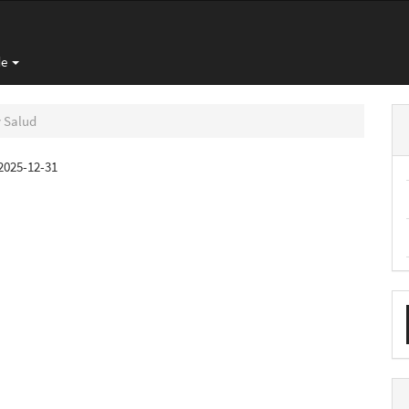
de
y Salud
2025-12-31
E
u
a