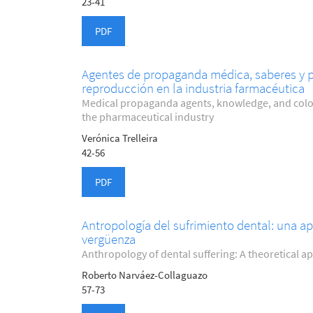
23-41
PDF
Agentes de propaganda médica, saberes y p
reproducción en la industria farmacéutica
Medical propaganda agents, knowledge, and colon
the pharmaceutical industry
Verónica Trelleira
42-56
PDF
Antropología del sufrimiento dental: una ap
vergüenza
Anthropology of dental suffering: A theoretical a
Roberto Narváez-Collaguazo
57-73