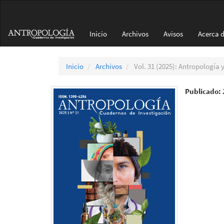
Navegación
principal
Contenido
Inicio
Archivos
Avisos
Acerca 
principal
Barra
lateral
Inicio
Archivos
Vol. 31 (2025): Antropología 
Publicado: