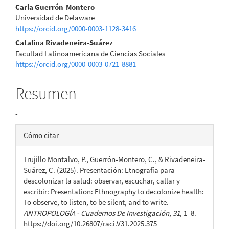
Carla Guerrón-Montero
artículo
Universidad de Delaware
https://orcid.org/0000-0003-1128-3416
Catalina Rivadeneira-Suárez
Facultad Latinoamericana de Ciencias Sociales
https://orcid.org/0000-0003-0721-8881
Resumen
-
Detalles
Cómo citar
del
Trujillo Montalvo, P., Guerrón-Montero, C., & Rivadeneira-
artículo
Suárez, C. (2025). Presentación: Etnografía para
descolonizar la salud: observar, escuchar, callar y
escribir: Presentation: Ethnography to decolonize health:
To observe, to listen, to be silent, and to write.
ANTROPOLOGÍA - Cuadernos De Investigación
,
31
, 1–8.
https://doi.org/10.26807/raci.V31.2025.375