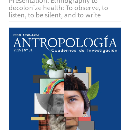
Presentation: Ethnography to
decolonize health: To observe, to
listen, to be silent, and to write
Barra
lateral
del
artículo