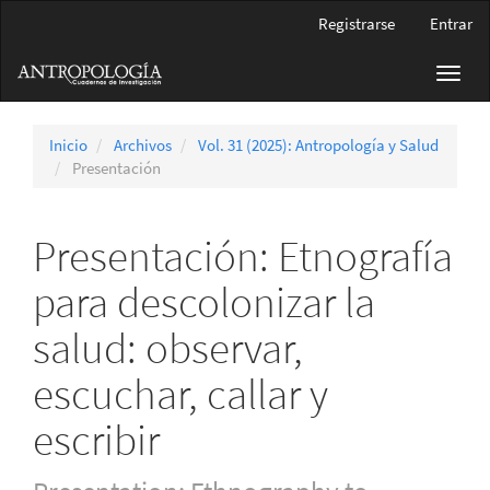
Navegación
Registrarse
Entrar
principal
Contenido
Toggl
principal
navig
Barra
lateral
Inicio
Archivos
Vol. 31 (2025): Antropología y Salud
Presentación
Presentación: Etnografía
para descolonizar la
salud: observar,
escuchar, callar y
escribir