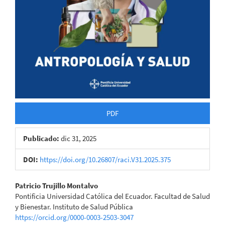
PDF
Publicado:
dic 31, 2025
DOI:
https://doi.org/10.26807/raci.V31.2025.375
Contenido
Patricio Trujillo Montalvo
Pontificia Universidad Católica del Ecuador. Facultad de Salud
principal
y Bienestar. Instituto de Salud Pública
https://orcid.org/0000-0003-2503-3047
del