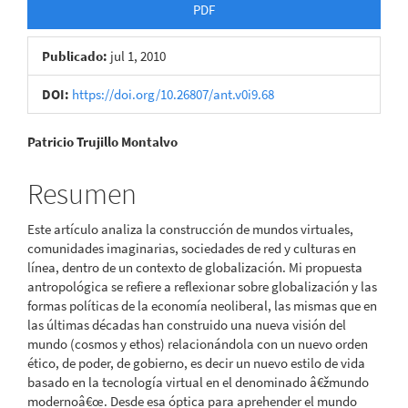
PDF
Publicado:
jul 1, 2010
DOI:
https://doi.org/10.26807/ant.v0i9.68
Contenido
Patricio Trujillo Montalvo
principal
Resumen
del
Este artículo analiza la construcción de mundos virtuales,
artículo
comunidades imaginarias, sociedades de red y culturas en
línea, dentro de un contexto de globalización. Mi propuesta
antropológica se refiere a reflexionar sobre globalización y las
formas políticas de la economía neoliberal, las mismas que en
las últimas décadas han construido una nueva visión del
mundo (cosmos y ethos) relacionándola con un nuevo orden
ético, de poder, de gobierno, es decir un nuevo estilo de vida
basado en la tecnología virtual en el denominado â€žmundo
modernoâ€œ. Desde esa óptica para aprehender el mundo