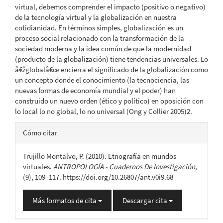
virtual, debemos comprender el impacto (positivo o negativo)
de la tecnología virtual y la globalización en nuestra
cotidianidad. En términos simples, globalización es un
proceso social relacionado con la transformación de la
sociedad moderna y la idea común de que la modernidad
(producto de la globalización) tiene tendencias universales. Lo
â€žglobalâ€œ encierra el significado de la globalización como
un concepto donde el conocimiento (la tecnociencia, las
nuevas formas de economía mundial y el poder) han
construido un nuevo orden (ético y político) en oposición con
lo local lo no global, lo no universal (Ong y Collier 2005)2.
Detalles
Cómo citar
del
Trujillo Montalvo, P. (2010). Etnografía en mundos
artículo
virtuales.
ANTROPOLOGÍA - Cuadernos De Investigación
,
(9), 109–117. https://doi.org/10.26807/ant.v0i9.68
Más formatos de cita
Descargar cita