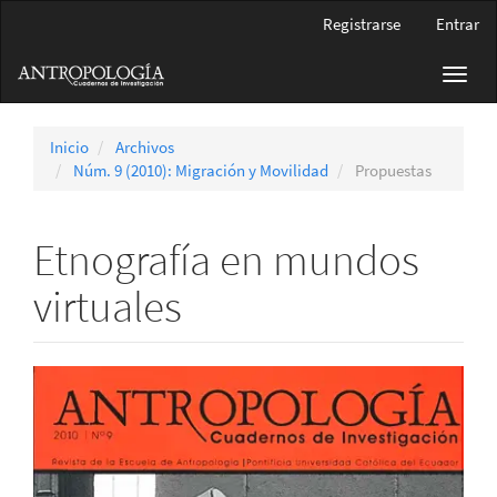
Navegación
Registrarse
Entrar
principal
Contenido
Toggl
principal
navig
Barra
lateral
Inicio
Archivos
Núm. 9 (2010): Migración y Movilidad
Propuestas
Etnografía en mundos
virtuales
Barra
lateral
del