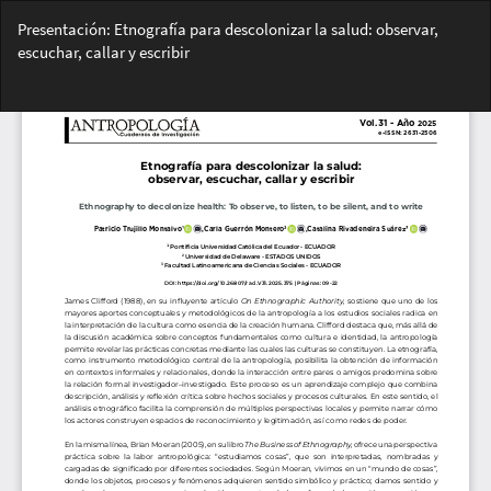
Volver
Presentación: Etnografía para descolonizar la salud: observar,
a
escuchar, callar y escribir
los
detalles
Des
del
De
artículo
PD