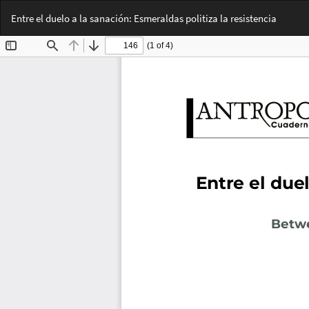
Volver
Entre el duelo a la sanación: Esmeraldas politiza la resistencia
a
los
detalles
del
artículo