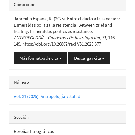
Detalles
Cómo citar
del
Jaramillo España, R. (2025). Entre el duelo a la sanación:
artículo
Esmeraldas politiza la resistencia: Between grief and
healing: Esmeraldas politicizes resistance.
ANTROPOLOGÍA - Cuadernos De Investigación
,
31
, 146–
149. https://doi.org/10.26807/raci.V31.2025.377
Más formatos de cita
Descargar cita
Número
Vol. 31 (2025): Antropología y Salud
Sección
Reseñas Etnográficas