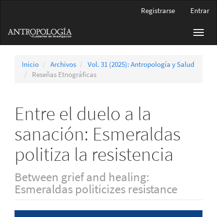
Navegación
Registrarse
Entrar
principal
Contenido
Toggl
principal
navig
Barra
lateral
Inicio
Archivos
Vol. 31 (2025): Antropología y Salud
Reseñas Etnográficas
Entre el duelo a la
sanación: Esmeraldas
politiza la resistencia
Between grief and healing:
Esmeraldas politicizes resistance