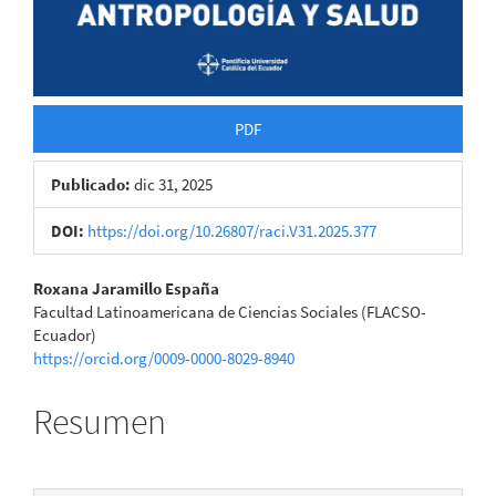
PDF
Publicado:
dic 31, 2025
DOI:
https://doi.org/10.26807/raci.V31.2025.377
Contenido
Roxana Jaramillo España
Facultad Latinoamericana de Ciencias Sociales (FLACSO-
principal
Ecuador)
https://orcid.org/0009-0000-8029-8940
del
artículo
Resumen