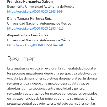
Contenido
Francisco Hernández Galván
Benemérita Universidad Autónoma de Puebla
principal
https://orcid.org/0000-0003-2963-9644
del
Diana Tamara Martínez Ruíz
Universidad Nacional Autónoma de México
artículo
https://orcid.org/0000-0003-1893-4613
Alejandra Ceja Fernández
Universidad Nacional Autónoma de México
https://orcid.org/0000-0002-5114-224X
Resumen
Este análisis se enfoca en explorar la vulnerabilidad social en
los procesos migratorios desde una perspectiva afectiva que
vincula las dimensiones subjetivas de género. A partir de una
revisión crítica y desde una metodología cualitativa, se
abordan las intersecciones entre movilidad y género,
revisando y actualizando los marcos conceptuales centrados
en las experiencias de las mujeres durante su migración. La
pregunta central que orienta este estudio es: ¿cuáles son las