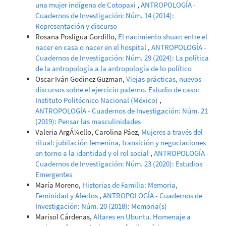
una mujer indígena de Cotopaxi
,
ANTROPOLOGÍA -
Cuadernos de Investigación: Núm. 14 (2014):
Representación y discurso
Rosana Posligua Gordillo,
El nacimiento shuar: entre el
nacer en casa o nacer en el hospital
,
ANTROPOLOGÍA -
Cuadernos de Investigación: Núm. 29 (2024): La política
de la antropología a la antropología de lo político
Oscar Iván Godinez Guzman,
Viejas prácticas, nuevos
discursos sobre el ejercicio paterno. Estudio de caso:
Instituto Politécnico Nacional (México)
,
ANTROPOLOGÍA - Cuadernos de Investigación: Núm. 21
(2019): Pensar las masculinidades
Valeria ArgÁ¼ello, Carolina Páez,
Mujeres a través del
ritual: jubilación femenina, transición y negociaciones
en torno a la identidad y el rol social
,
ANTROPOLOGÍA -
Cuadernos de Investigación: Núm. 23 (2020): Estudios
Emergentes
María Moreno,
Historias de Familia: Memoria,
Feminidad y Afectos
,
ANTROPOLOGÍA - Cuadernos de
Investigación: Núm. 20 (2018): Memoria(s)
Marisol Cárdenas,
Altares en Ubuntu. Homenaje a