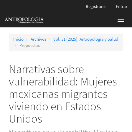
Navegación
Registrarse
Entrar
principal
Contenido
Toggl
principal
navig
Barra
lateral
Inicio
Archivos
Vol. 31 (2025): Antropología y Salud
Propuestas
Narrativas sobre
vulnerabilidad: Mujeres
mexicanas migrantes
viviendo en Estados
Unidos