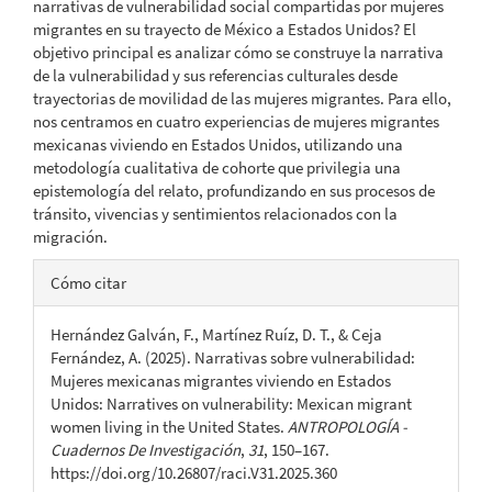
narrativas de vulnerabilidad social compartidas por mujeres
migrantes en su trayecto de México a Estados Unidos? El
objetivo principal es analizar cómo se construye la narrativa
de la vulnerabilidad y sus referencias culturales desde
trayectorias de movilidad de las mujeres migrantes. Para ello,
nos centramos en cuatro experiencias de mujeres migrantes
mexicanas viviendo en Estados Unidos, utilizando una
metodología cualitativa de cohorte que privilegia una
epistemología del relato, profundizando en sus procesos de
tránsito, vivencias y sentimientos relacionados con la
migración.
Detalles
Cómo citar
del
Hernández Galván, F., Martínez Ruíz, D. T., & Ceja
artículo
Fernández, A. (2025). Narrativas sobre vulnerabilidad:
Mujeres mexicanas migrantes viviendo en Estados
Unidos: Narratives on vulnerability: Mexican migrant
women living in the United States.
ANTROPOLOGÍA -
Cuadernos De Investigación
,
31
, 150–167.
https://doi.org/10.26807/raci.V31.2025.360