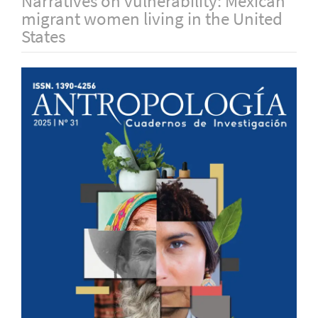
Narratives on vulnerability: Mexican
migrant women living in the United
States
Barra
lateral
del
artículo