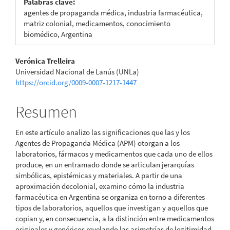
Palabras clave:
agentes de propaganda médica, industria farmacéutica,
matriz colonial, medicamentos, conocimiento
biomédico, Argentina
Contenido
Verónica Trelleira
Universidad Nacional de Lanús (UNLa)
principal
https://orcid.org/0009-0007-1217-1447
del
Resumen
artículo
En este artículo analizo las significaciones que las y los
Agentes de Propaganda Médica (APM) otorgan a los
laboratorios, fármacos y medicamentos que cada uno de ellos
produce, en un entramado donde se articulan jerarquías
simbólicas, epistémicas y materiales. A partir de una
aproximación decolonial, examino cómo la industria
farmacéutica en Argentina se organiza en torno a diferentes
tipos de laboratorios, aquellos que investigan y aquellos que
copian y, en consecuencia, a la distinción entre medicamentos
originales y genéricos revelando las asimetrías de legitimidad