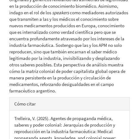
en la producción de conocimiento biomédico. Asimismo,
indago en el rol de los
speakers
como mediadores autorizados
que transmiten a las y los médicos el conocimiento sobre
nuevos medicamentos producidos en Europa, conocimiento
que es internalizado como verdad científica pero que se
encuentra profundamente atravesado por los intereses de la
industria farmacéutica. Sostengo que las y los APM no solo
reproducen, sino que también encarnan el saber médico
legitimado por la industria, invisibilizando y desplazando
otros saberes posibles. Esta perspectiva de análisis muestra
cómo la matriz colonial de poder capitalista global opera de
manera persistente en la producción y circulación de
medicamentos, reforzando desigualdades en el campo
farmacéutico argentino.
Detalles
Cómo citar
del
Trelleira, V. (2025). Agentes de propaganda médica,
artículo
saberes y poder colonial: Jerarquías de producción y
reproducción en la industria farmacéutica: Medical
propaganda agents, knowledge, and colonial power: