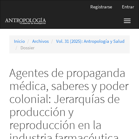
Navegación
Registrarse
Entrar
principal
Contenido
Toggl
principal
navig
Barra
lateral
Inicio
Archivos
Vol. 31 (2025): Antropología y Salud
Dossier
Agentes de propaganda
médica, saberes y poder
colonial: Jerarquías de
producción y
reproducción en la
industria farmacéutica