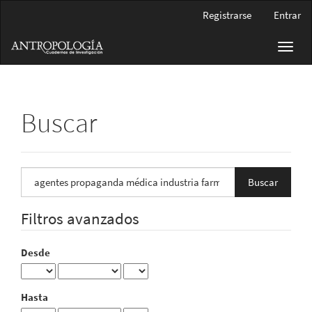
Navegación
Registrarse
Entrar
principal
Contenido
Toggl
principal
navig
Barra
lateral
Buscar
Buscar
artículos
por
Filtros avanzados
Desde
Hasta