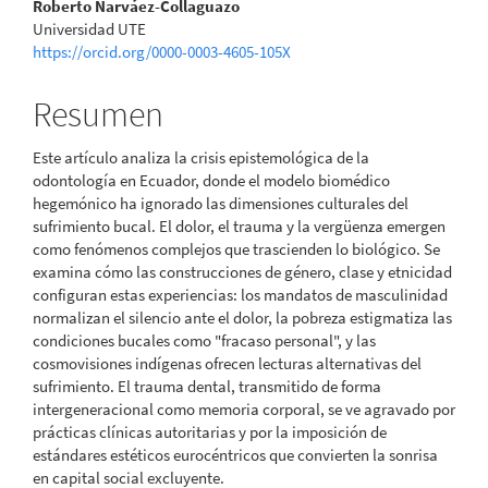
Contenido
Roberto Narváez-Collaguazo
Universidad UTE
principal
https://orcid.org/0000-0003-4605-105X
del
Resumen
artículo
Este artículo analiza la crisis epistemológica de la
odontología en Ecuador, donde el modelo biomédico
hegemónico ha ignorado las dimensiones culturales del
sufrimiento bucal. El dolor, el trauma y la vergüenza emergen
como fenómenos complejos que trascienden lo biológico. Se
examina cómo las construcciones de género, clase y etnicidad
configuran estas experiencias: los mandatos de masculinidad
normalizan el silencio ante el dolor, la pobreza estigmatiza las
condiciones bucales como "fracaso personal", y las
cosmovisiones indígenas ofrecen lecturas alternativas del
sufrimiento. El trauma dental, transmitido de forma
intergeneracional como memoria corporal, se ve agravado por
prácticas clínicas autoritarias y por la imposición de
estándares estéticos eurocéntricos que convierten la sonrisa
en capital social excluyente.