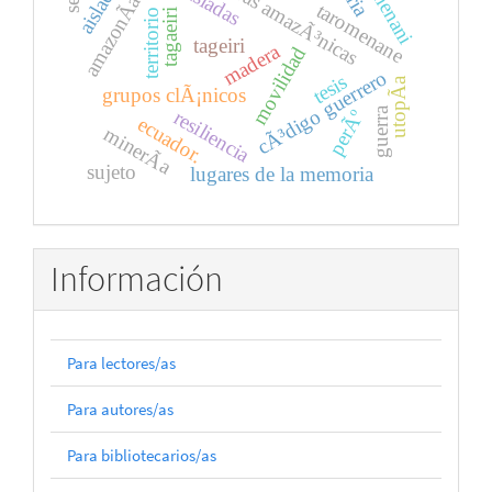
taromenani
culturas amazÃ³nicas
aislados
amazonÃ­a
taromenane
tagaeiri
territorio
tageiri
madera
movilidad
cÃ³digo guerrero
tesis
utopÃ­a
grupos clÃ¡nicos
guerra
perÃº
resiliencia
ecuador.
minerÃ­a
sujeto
lugares de la memoria
Información
Para lectores/as
Para autores/as
Para bibliotecarios/as