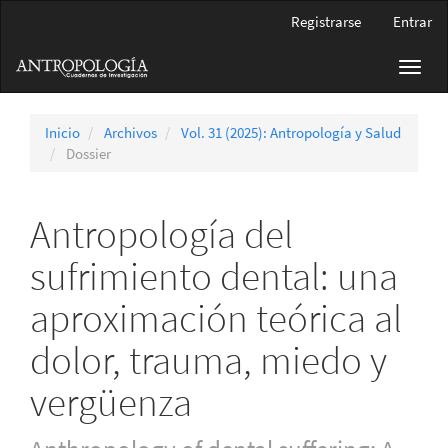
Navegación
Registrarse
Entrar
principal
Contenido
Toggl
principal
navig
Barra
lateral
Inicio
Archivos
Vol. 31 (2025): Antropología y Salud
Dossier
Antropología del
sufrimiento dental: una
aproximación teórica al
dolor, trauma, miedo y
vergüenza