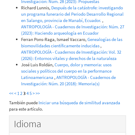
Investigación: Núm. 28 (2023): Propuestas
Richard Lunnis,
Después de la catástrofe: investigando
un programa funerario del Periodo Desarrollo Regional
en Salango, provincia de Manabí, Ecuador.
,
ANTROPOLOGÍA - Cuadernos de Investigación: Núm. 27
(2023): Haciendo arqueología en Ecuador
Ferran Pons-Raga, Ismael Vaccaro,
Genealogías de las
biomovilidades científicamente inducidas
,
ANTROPOLOGÍA - Cuadernos de Investigación: Vol. 32
(2026): Entornos vitales y derechos de la naturaleza
José Luis Roldán,
Cuerpo, dolor y memoria: usos
sociales y políticos del cuerpo en la performance
Latinoamericana
,
ANTROPOLOGÍA - Cuadernos de
Investigación: Núm. 20 (2018): Memoria(s)
<<
<
1
2
3
4
5
>
>>
También puede
Iniciar una búsqueda de similitud avanzada
para este artículo.
Idioma