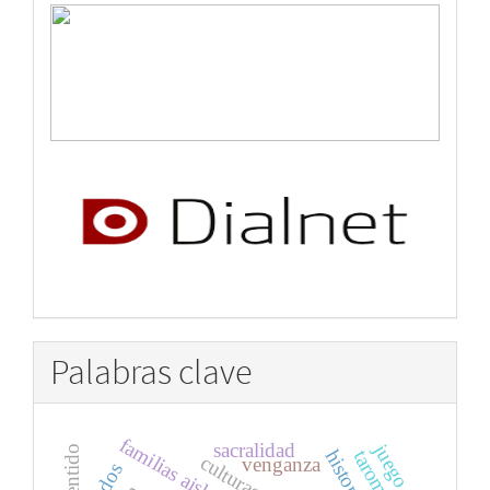
Palabras clave
familias aisladas
sacralidad
juego
sentido
historia
venganza