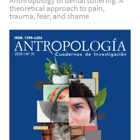
Anthropology of dental suffering: A
theoretical approach to pain,
trauma, fear, and shame
Barra
lateral
del
artículo