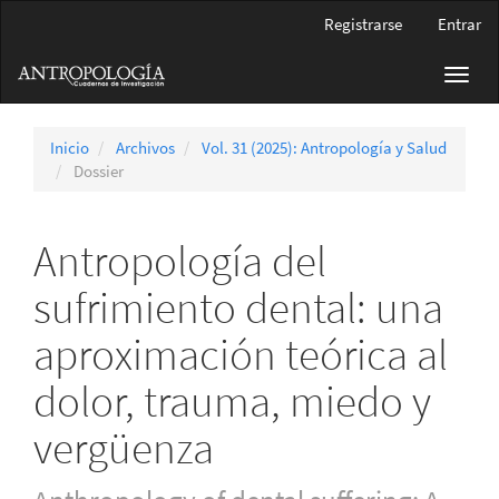
Navegación
Registrarse
Entrar
principal
Contenido
Toggl
principal
navig
Barra
lateral
Inicio
Archivos
Vol. 31 (2025): Antropología y Salud
Dossier
Antropología del
sufrimiento dental: una
aproximación teórica al
dolor, trauma, miedo y
vergüenza