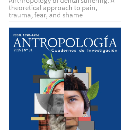
Anthropology of dental suffering: A
theoretical approach to pain,
trauma, fear, and shame
Barra
lateral
del
artículo