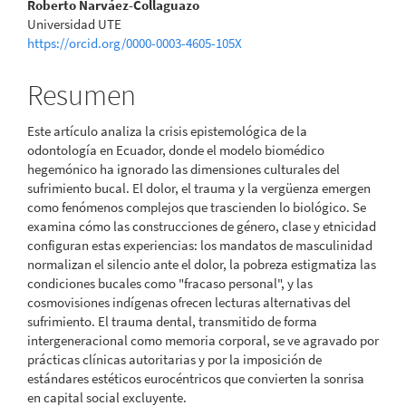
Contenido
Roberto Narváez-Collaguazo
Universidad UTE
principal
https://orcid.org/0000-0003-4605-105X
del
Resumen
artículo
Este artículo analiza la crisis epistemológica de la
odontología en Ecuador, donde el modelo biomédico
hegemónico ha ignorado las dimensiones culturales del
sufrimiento bucal. El dolor, el trauma y la vergüenza emergen
como fenómenos complejos que trascienden lo biológico. Se
examina cómo las construcciones de género, clase y etnicidad
configuran estas experiencias: los mandatos de masculinidad
normalizan el silencio ante el dolor, la pobreza estigmatiza las
condiciones bucales como "fracaso personal", y las
cosmovisiones indígenas ofrecen lecturas alternativas del
sufrimiento. El trauma dental, transmitido de forma
intergeneracional como memoria corporal, se ve agravado por
prácticas clínicas autoritarias y por la imposición de
estándares estéticos eurocéntricos que convierten la sonrisa
en capital social excluyente.