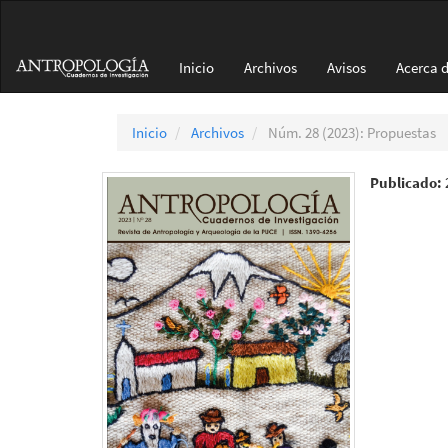
Navegación
principal
Contenido
Inicio
Archivos
Avisos
Acerca 
principal
Barra
lateral
Inicio
Archivos
Núm. 28 (2023): Propuestas
Publicado: