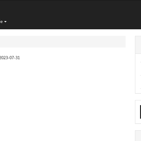
de
2023-07-31
E
u
a