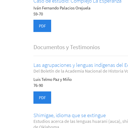
Caso de estudio: Complejo La Esperanza
Iván Fernando Palacios Orejuela
59-70
PDF
Documentos y Testimonios
Las agrupaciones y lenguas indígenas del E
Del Boletín de la Academia Nacional de Historia Vo
Luis Telmo Paz y Miño
76-90
PDF
Shimigae, idioma que se extingue
Estudios acerca de las lenguas huarani (auca), sh
de Oklahoma