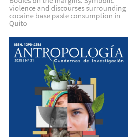
Bodies on the margins: Symbolic
violence and discourses surrounding
cocaine base paste consumption in
Quito
Barra
lateral
del
artículo