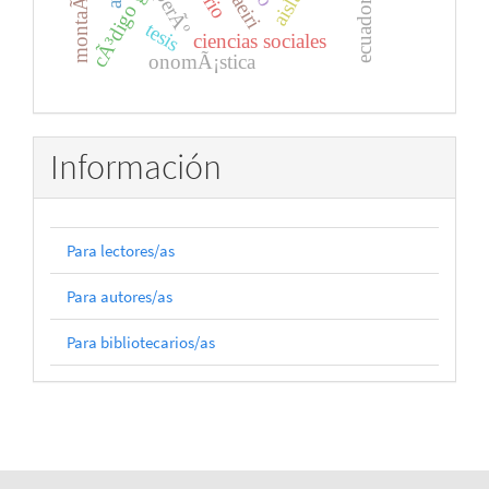
cÃ³digo guerrero
tagaeiri
montaÃ±a
perÃº
ecuador.
tesis
ciencias sociales
onomÃ¡stica
Información
Para lectores/as
Para autores/as
Para bibliotecarios/as