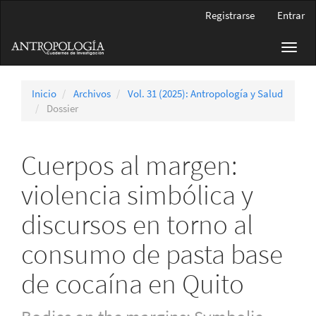
Navegación
Registrarse
Entrar
principal
Contenido
Toggl
principal
navig
Barra
lateral
Inicio
Archivos
Vol. 31 (2025): Antropología y Salud
Dossier
Cuerpos al margen:
violencia simbólica y
discursos en torno al
consumo de pasta base
de cocaína en Quito