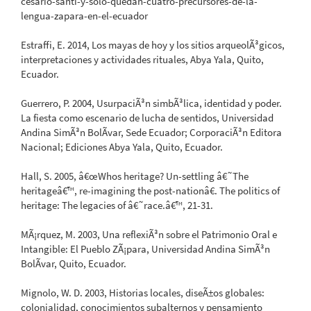
cesario-santi-y-solo-quedan-cuatro-precursores-de-la-
lengua-zapara-en-el-ecuador
Estraffi, E. 2014, Los mayas de hoy y los sitios arqueolÃ³gicos,
interpretaciones y actividades rituales, Abya Yala, Quito,
Ecuador.
Guerrero, P. 2004, UsurpaciÃ³n simbÃ³lica, identidad y poder.
La fiesta como escenario de lucha de sentidos, Universidad
Andina SimÃ³n BolÃ­var, Sede Ecuador; CorporaciÃ³n Editora
Nacional; Ediciones Abya Yala, Quito, Ecuador.
Hall, S. 2005, â€œWhos heritage? Un-settling â€˜The
heritageâ€™, re-imagining the post-nationâ€. The politics of
heritage: The legacies of â€˜race.â€™, 21-31.
MÃ¡rquez, M. 2003, Una reflexiÃ³n sobre el Patrimonio Oral e
Intangible: El Pueblo ZÃ¡para, Universidad Andina SimÃ³n
BolÃ­var, Quito, Ecuador.
Mignolo, W. D. 2003, Historias locales, diseÃ±os globales:
colonialidad, conocimientos subalternos y pensamiento