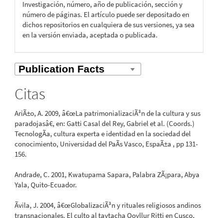
Investigación, número, año de publicación, sección y
número de páginas. El artículo puede ser depositado en
dichos repositorios en cualquiera de sus versiones, ya sea
en la versión enviada, aceptada o publicada.
Citas
AriÃ±o, A. 2009, â€œLa patrimonializaciÃ³n de la cultura y sus
paradojasâ€, en: Gatti Casal del Rey, Gabriel et al. (Coords.)
TecnologÃ­a, cultura experta e identidad en la sociedad del
conocimiento, Universidad del PaÃ­s Vasco, EspaÃ±a , pp 131-
156.
Andrade, C. 2001, Kwatupama Sapara, Palabra ZÃ¡para, Abya
Yala, Quito-Ecuador.
Ãvila, J. 2004, â€œGlobalizaciÃ³n y rituales religiosos andinos
transnacionales. El culto al taytacha Qoyllur Ritti en Cusco,