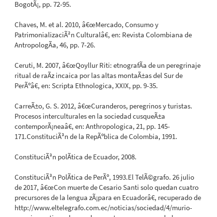
BogotÃ¡, pp. 72-95.
Chaves, M. et al. 2010, â€œMercado, Consumo y
PatrimonializaciÃ²n Culturalâ€, en: Revista Colombiana de
AntropologÃ­a, 46, pp. 7-26.
Ceruti, M. 2007, â€œQoyllur Riti: etnografÃ­a de un peregrinaje
ritual de raÃ­z incaica por las altas montaÃ±as del Sur de
PerÃºâ€, en: Scripta Ethnologica, XXIX, pp. 9-35.
CarreÃ±o, G. S. 2012, â€œCuranderos, peregrinos y turistas.
Procesos interculturales en la sociedad cusqueÃ±a
contemporÃ¡neaâ€, en: Anthropologica, 21, pp. 145-
171.ConstituciÃ³n de la RepÃºblica de Colombia, 1991.
ConstituciÃ³n polÃ­tica de Ecuador, 2008.
ConstituciÃ³n PolÃ­tica de PerÃº, 1993.El TelÃ©grafo. 26 julio
de 2017, â€œCon muerte de Cesario Santi solo quedan cuatro
precursores de la lengua zÃ¡para en Ecuadorâ€, recuperado de
http://www.eltelegrafo.com.ec/noticias/sociedad/4/murio-