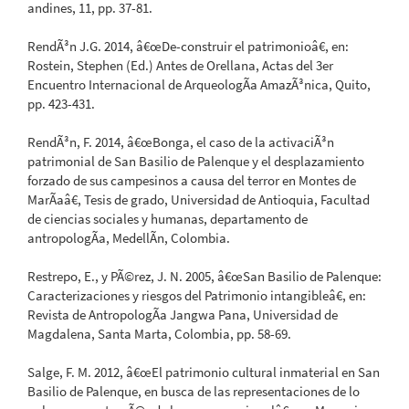
andines, 11, pp. 37-81.
RendÃ³n J.G. 2014, â€œDe-construir el patrimonioâ€, en:
Rostein, Stephen (Ed.) Antes de Orellana, Actas del 3er
Encuentro Internacional de ArqueologÃ­a AmazÃ³nica, Quito,
pp. 423-431.
RendÃ³n, F. 2014, â€œBonga, el caso de la activaciÃ³n
patrimonial de San Basilio de Palenque y el desplazamiento
forzado de sus campesinos a causa del terror en Montes de
MarÃ­aâ€, Tesis de grado, Universidad de Antioquia, Facultad
de ciencias sociales y humanas, departamento de
antropologÃ­a, MedellÃ­n, Colombia.
Restrepo, E., y PÃ©rez, J. N. 2005, â€œSan Basilio de Palenque:
Caracterizaciones y riesgos del Patrimonio intangibleâ€, en:
Revista de AntropologÃ­a Jangwa Pana, Universidad de
Magdalena, Santa Marta, Colombia, pp. 58-69.
Salge, F. M. 2012, â€œEl patrimonio cultural inmaterial en San
Basilio de Palenque, en busca de las representaciones de lo