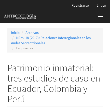
Navegación
Registrarse
Entrar
principal
Contenido
Toggl
principal
navig
Barra
lateral
Inicio
Archivos
Núm. 18 (2017): Relaciones Interregionales en los
Andes Septentrionales
Propuestas
Patrimonio inmaterial:
tres estudios de caso en
Ecuador, Colombia y
Perú