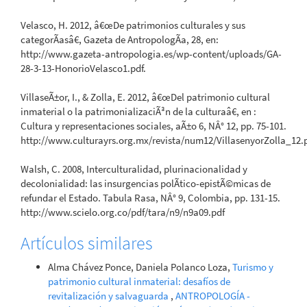
Velasco, H. 2012, â€œDe patrimonios culturales y sus
categorÃ­asâ€, Gazeta de AntropologÃ­a, 28, en:
http://www.gazeta-antropologia.es/wp-content/uploads/GA-
28-3-13-HonorioVelasco1.pdf.
VillaseÃ±or, I., & Zolla, E. 2012, â€œDel patrimonio cultural
inmaterial o la patrimonializaciÃ³n de la culturaâ€, en :
Cultura y representaciones sociales, aÃ±o 6, NÂ° 12, pp. 75-101.
http://www.culturayrs.org.mx/revista/num12/VillasenyorZolla_12.
Walsh, C. 2008, Interculturalidad, plurinacionalidad y
decolonialidad: las insurgencias polÃ­tico-epistÃ©micas de
refundar el Estado. Tabula Rasa, NÂ° 9, Colombia, pp. 131-15.
http://www.scielo.org.co/pdf/tara/n9/n9a09.pdf
Artículos similares
Alma Chávez Ponce, Daniela Polanco Loza,
Turismo y
patrimonio cultural inmaterial: desafíos de
revitalización y salvaguarda
,
ANTROPOLOGÍA -