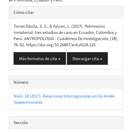
Detalles
Cómo citar
del
Torres Dávila, S. S., & Falceri, L. (2017). Patrimonio
artículo
inmaterial: tres estudios de caso en Ecuador, Colombia y
Perú.
ANTROPOLOGÍA - Cuadernos De Investigación
, (18),
76–92. https://doi.org/10.26807/ant.v0i18.125
Más formatos de cita
Descargar cita
Número
Núm. 18 (2017): Relaciones Interregionales en los Andes
Septentrionales
Sección