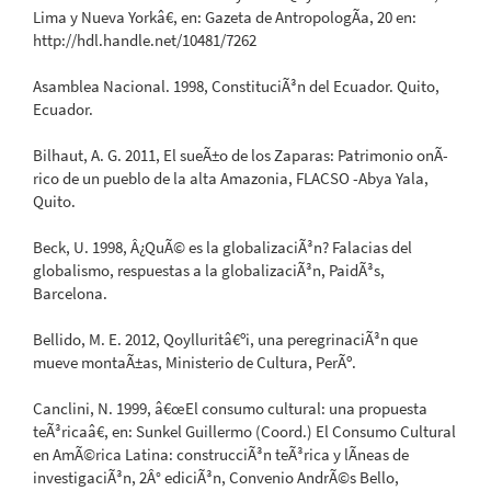
Lima y Nueva Yorkâ€, en: Gazeta de AntropologÃ­a, 20 en:
http://hdl.handle.net/10481/7262
Asamblea Nacional. 1998, ConstituciÃ³n del Ecuador. Quito,
Ecuador.
Bilhaut, A. G. 2011, El sueÃ±o de los Zaparas: Patrimonio onÃ­
rico de un pueblo de la alta Amazonia, FLACSO -Abya Yala,
Quito.
Beck, U. 1998, Â¿QuÃ© es la globalizaciÃ³n? Falacias del
globalismo, respuestas a la globalizaciÃ³n, PaidÃ³s,
Barcelona.
Bellido, M. E. 2012, Qoylluritâ€ºi, una peregrinaciÃ³n que
mueve montaÃ±as, Ministerio de Cultura, PerÃº.
Canclini, N. 1999, â€œEl consumo cultural: una propuesta
teÃ³ricaâ€, en: Sunkel Guillermo (Coord.) El Consumo Cultural
en AmÃ©rica Latina: construcciÃ³n teÃ³rica y lÃ­neas de
investigaciÃ³n, 2Â° ediciÃ³n, Convenio AndrÃ©s Bello,