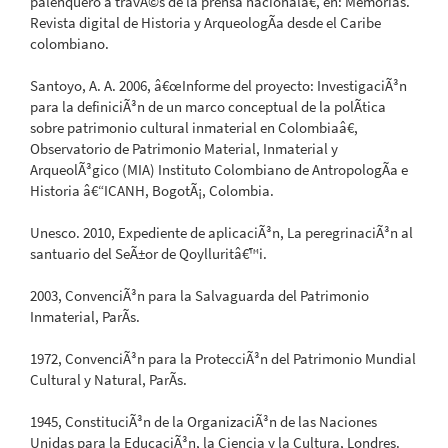
palenquero a travÃ©s de la prensa nacionalâ€, en: Memorias.
Revista digital de Historia y ArqueologÃ­a desde el Caribe
colombiano.
Santoyo, A. A. 2006, â€œInforme del proyecto: InvestigaciÃ³n
para la definiciÃ³n de un marco conceptual de la polÃ­tica
sobre patrimonio cultural inmaterial en Colombiaâ€,
Observatorio de Patrimonio Material, Inmaterial y
ArqueolÃ³gico (MIA) Instituto Colombiano de AntropologÃ­a e
Historia â€“ICANH, BogotÃ¡, Colombia.
Unesco. 2010, Expediente de aplicaciÃ³n, La peregrinaciÃ³n al
santuario del SeÃ±or de Qoylluritâ€™i.
2003, ConvenciÃ³n para la Salvaguarda del Patrimonio
Inmaterial, ParÃ­s.
1972, ConvenciÃ³n para la ProtecciÃ³n del Patrimonio Mundial
Cultural y Natural, ParÃ­s.
1945, ConstituciÃ³n de la OrganizaciÃ³n de las Naciones
Unidas para la EducaciÃ³n, la Ciencia y la Cultura, Londres.