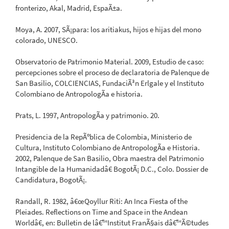
fronterizo, Akal, Madrid, EspaÃ±a.
Moya, A. 2007, SÃ¡para: los aritiakus, hijos e hijas del mono
colorado, UNESCO.
Observatorio de Patrimonio Material. 2009, Estudio de caso:
percepciones sobre el proceso de declaratoria de Palenque de
San Basilio, COLCIENCIAS, FundaciÃ³n Erlgale y el Instituto
Colombiano de AntropologÃ­a e historia.
Prats, L. 1997, AntropologÃ­a y patrimonio. 20.
Presidencia de la RepÃºblica de Colombia, Ministerio de
Cultura, Instituto Colombiano de AntropologÃ­a e Historia.
2002, Palenque de San Basilio, Obra maestra del Patrimonio
Intangible de la Humanidadâ€ BogotÃ¡ D.C., Colo. Dossier de
Candidatura, BogotÃ¡.
Randall, R. 1982, â€œQoyllur Riti: An Inca Fiesta of the
Pleiades. Reflections on Time and Space in the Andean
Worldâ€, en: Bulletin de lâ€™Institut FranÃ§ais dâ€™Ã©tudes