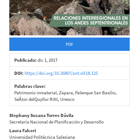
PDF
Publicado:
dic 1, 2017
DOI:
https://doi.org/10.26807/ant.v0i18.125
Palabras clave:
Patrimonio inmaterial, Zapara, Palenque San Basilio,
SeÃ±or delQuyllur Ritti, Unesco
Contenido
Stephany Susana Torres Dávila
Secretaría Nacional de Planificación y Desarrollo
principal
Laura Falceri
del
Universidad Politécnica Salesiana