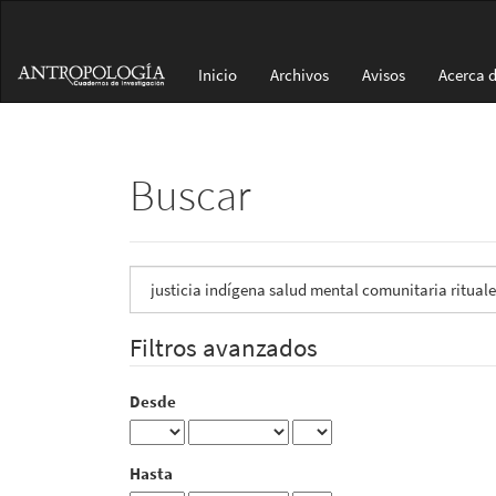
Navegación
principal
Contenido
Inicio
Archivos
Avisos
Acerca 
principal
Barra
lateral
Buscar
Buscar
artículos
por
Filtros avanzados
Desde
Hasta