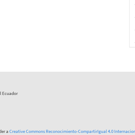
el Ecuador
der a
Creative Commons Reconocimiento-CompartirIgual 4.0 Internacion