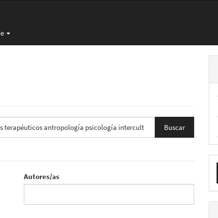
de
E
u
Autores/as
a