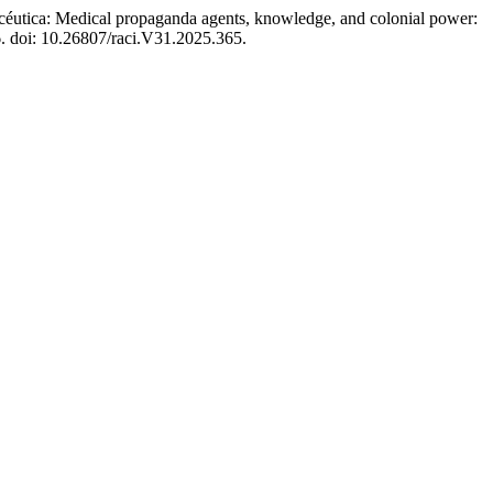
macéutica: Medical propaganda agents, knowledge, and colonial power:
6. doi: 10.26807/raci.V31.2025.365.