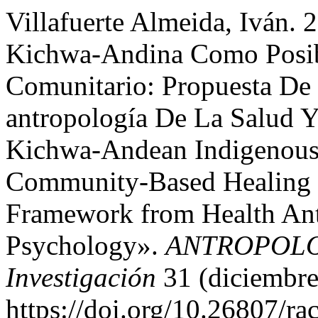
Villafuerte Almeida, Iván. 
Kichwa-Andina Como Posib
Comunitario: Propuesta De 
antropología De La Salud Y
Kichwa-Andean Indigenous J
Community-Based Healing S
Framework from Health An
Psychology».
ANTROPOLOG
Investigación
31 (diciembre
https://doi.org/10.26807/r