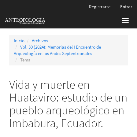
Navegación
Registrarse
Entrar
principal
Contenido
Toggl
principal
navig
Barra
lateral
Inicio
Archivos
Vol. 30 (2024): Memorias del I Encuentro de
Arqueología en los Andes Septentrionales
Tema
Vida y muerte en
Huataviro: estudio de un
pueblo arqueológico en
Imbabura, Ecuador.