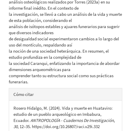
análisis osteológicos realizados por Torres (2023a) en su
informe final inédito. En el contexto de
la investigación, se llevó a cabo un análisis de la vida y muerte
de esta población, considerando el
análisis de isótopos estables y ajuares funerarios para sugerir
que diversos indicadores
de desigualdad social experimentaron cambios a lo largo del
uso del montículo, respaldando así
la noción de una sociedad heterárquica. En resumen, el
estudio profundiza en la complejidad de
la sociedad Caranqui, enfatizando la importancia de abordar
dimensiones arqueométricas para
comprender tanto su estructura social como sus prácticas
funerarias.
Detalles
Cómo citar
del
Rosero Hidalgo, M. (2024). Vida y muerte en Huataviro:
artículo
estudio de un pueblo arqueológico en Imbabura,
Ecuador.
ANTROPOLOGÍA - Cuadernos De Investigación
,
30
, 12–35. https://doi.org/10.26807/raci.v29i.332