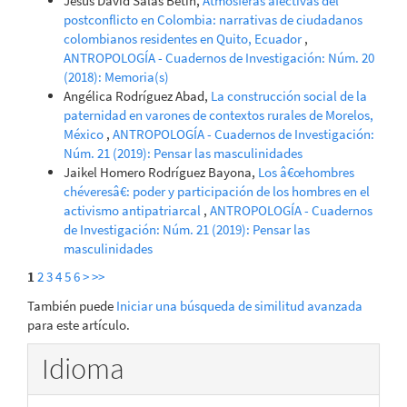
Jesús David Salas Betin,
Atmósferas afectivas del
postconflicto en Colombia: narrativas de ciudadanos
colombianos residentes en Quito, Ecuador
,
ANTROPOLOGÍA - Cuadernos de Investigación: Núm. 20
(2018): Memoria(s)
Angélica Rodríguez Abad,
La construcción social de la
paternidad en varones de contextos rurales de Morelos,
México
,
ANTROPOLOGÍA - Cuadernos de Investigación:
Núm. 21 (2019): Pensar las masculinidades
Jaikel Homero Rodríguez Bayona,
Los â€œhombres
chéveresâ€: poder y participación de los hombres en el
activismo antipatriarcal
,
ANTROPOLOGÍA - Cuadernos
de Investigación: Núm. 21 (2019): Pensar las
masculinidades
1
2
3
4
5
6
>
>>
También puede
Iniciar una búsqueda de similitud avanzada
para este artículo.
Idioma