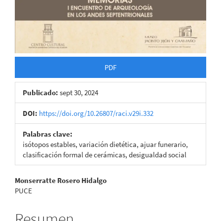
PDF
Publicado:
sept 30, 2024
DOI:
https://doi.org/10.26807/raci.v29i.332
Palabras clave:
isótopos estables, variación dietética, ajuar funerario,
clasificación formal de cerámicas, desigualdad social
Contenido
Monserratte Rosero Hidalgo
PUCE
principal
del
Resumen